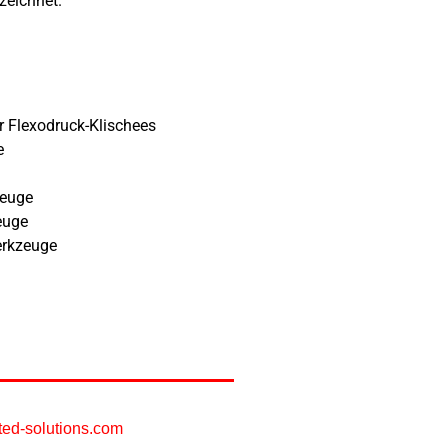
zeichnet.
r Flexodruck-Klischees
e
zeuge
euge
erkzeuge
ted-solutions.com