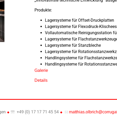
„Innovativste technische Entwicklung“ ausge
Produkte:
Lagersysteme für Offset-Druckplatten
Lagersysteme für Flexodruck-Klischees
Vollautomatische Reinigungsstation fü
Lagersysteme für Flachstanzwerkzeug
Lagersysteme für Stanzbleche
Lagersysteme für Rotationsstanzwerk
Handlingsysteme für Flachstanzwerkz
Handlingsysteme für Rotationsstanzw
Galerie
Details
gen
+49 (0) 17 17 71 45 54
matthias.olbrich@corruga